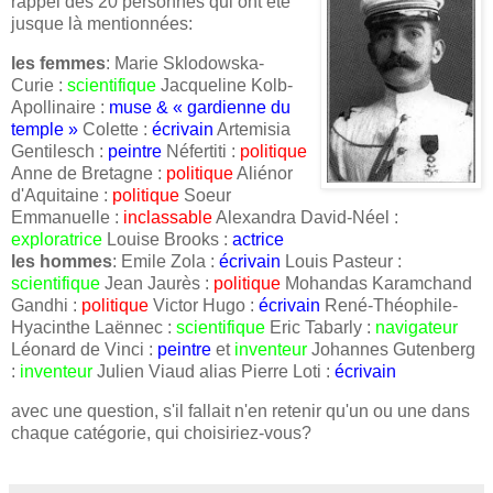
rappel des 20 personnes qui ont été
jusque là mentionnées:
les femmes
: Marie Sklodowska-
Curie :
scientifique
Jacqueline Kolb-
Apollinaire :
muse & « gardienne du
temple »
Colette :
écrivain
Artemisia
Gentilesch :
peintre
Néfertiti :
politique
Anne de Bretagne :
politique
Aliénor
d'Aquitaine :
politique
Soeur
Emmanuelle :
inclassable
Alexandra David-Néel :
exploratrice
Louise Brooks :
actrice
les hommes
: Emile Zola :
écrivain
Louis Pasteur :
scientifique
Jean Jaurès :
politique
Mohandas Karamchand
Gandhi :
politique
Victor Hugo :
écrivain
René-Théophile-
Hyacinthe Laënnec :
scientifique
Eric Tabarly :
navigateur
Léonard de Vinci :
peintre
et
inventeur
Johannes Gutenberg
:
inventeur
Julien Viaud alias Pierre Loti :
écrivain
avec une question, s'il fallait n'en retenir qu'un ou une dans
chaque catégorie, qui choisiriez-vous?